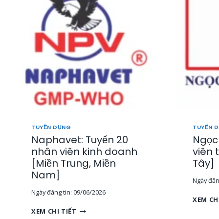
P
Â
P
Y
H
,
Ú
M
:
I
T
Ề
U
N
Y
T
Ể
R
N
U
N
N
H
G
Â
,
TUYỂN DỤNG
TUYỂN 
N
T
Naphavet: Tuyển 20
Ngọc 
V
P
I
nhân viên kinh doanh
viên 
H
Ê
[Miền Trung, Miền
Tây]
C
N
M
Nam]
S
Ngày đăng
]
A
Ngày đăng tin:
09/06/2026
L
XEM CH
E
N
XEM CHI TIẾT
T