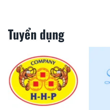
Ị
T
R
Ư
Ờ
N
Tuyển dụng
G
,
N
H
Â
N
V
I
Ê
N
S
A
L
E
O
N
L