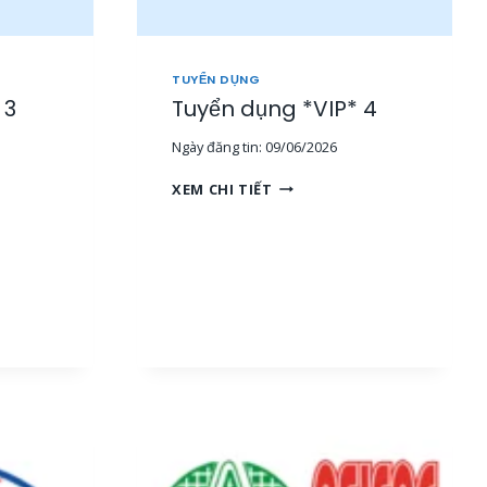
TUYỂN DỤNG
 3
Tuyển dụng *VIP* 4
Ngày đăng tin:
09/06/2026
T
XEM CHI TIẾT
U
Y
Ể
N
D
Ụ
N
G
*
V
I
P
*