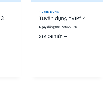
TUYỂN DỤNG
 3
Tuyển dụng *VIP* 4
Ngày đăng tin:
09/06/2026
T
XEM CHI TIẾT
U
Y
Ể
N
D
Ụ
N
G
*
V
I
P
*
4