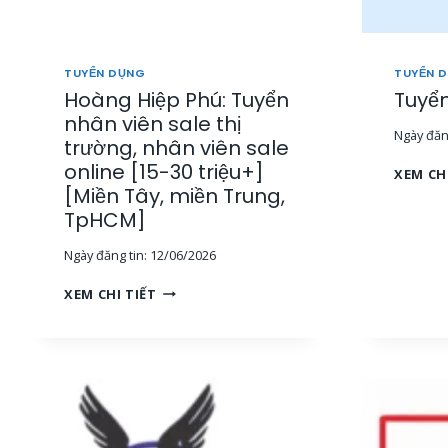
I
N
E
TUYỂN DỤNG
TUYỂN 
[
Hoàng Hiệp Phú: Tuyển
Tuyển
1
nhân viên sale thị
5
Ngày đăng
-
trường, nhân viên sale
3
online [15-30 triệu+]
XEM CH
0
[Miền Tây, miền Trung,
T
TpHCM]
R
I
Ngày đăng tin:
12/06/2026
Ệ
U
H
XEM CHI TIẾT
+
O
]
À
[
N
M
G
I
H
Ề
I
N
Ệ
T