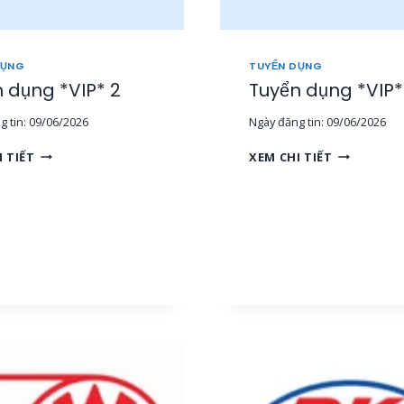
DỤNG
TUYỂN DỤNG
 dụng *VIP* 2
Tuyển dụng *VIP*
 tin:
09/06/2026
Ngày đăng tin:
09/06/2026
T
T
I TIẾT
XEM CHI TIẾT
U
U
Y
Y
Ể
Ể
N
N
D
D
Ụ
Ụ
N
N
G
G
*
*
V
V
I
I
P
P
*
*