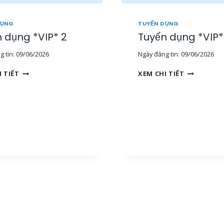
DỤNG
TUYỂN DỤNG
 dụng *VIP* 2
Tuyển dụng *VIP*
 tin:
09/06/2026
Ngày đăng tin:
09/06/2026
T
T
I TIẾT
XEM CHI TIẾT
U
U
Y
Y
Ể
Ể
N
N
D
D
Ụ
Ụ
N
N
G
G
*
*
V
V
I
I
P
P
*
*
2
3