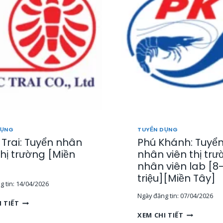
2
3
DỤNG
TUYỂN DỤNG
Trai: Tuyển nhân
Phú Khánh: Tuyển
thị trường [Miền
nhân viên thị trư
nhân viên lab [8
triệu][Miền Tây]
 tin:
14/04/2026
Ngày đăng tin:
07/04/2026
N
I TIẾT
G
P
XEM CHI TIẾT
Ọ