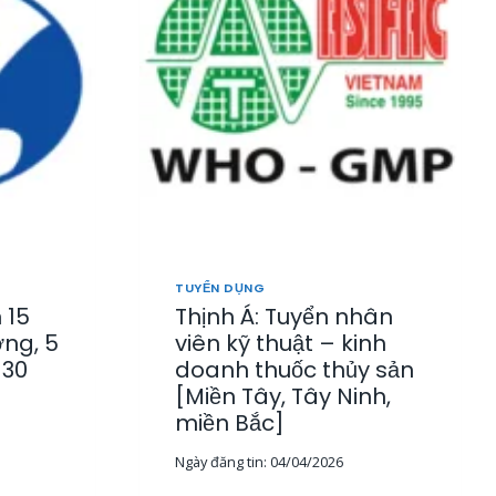
4
TUYỂN DỤNG
 15
Thịnh Á: Tuyển nhân
ờng, 5
viên kỹ thuật – kinh
-30
doanh thuốc thủy sản
[Miền Tây, Tây Ninh,
miền Bắc]
Ngày đăng tin:
04/04/2026