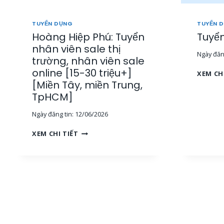
TUYỂN DỤNG
TUYỂN 
Hoàng Hiệp Phú: Tuyển
Tuyển
nhân viên sale thị
Ngày đăng
trường, nhân viên sale
online [15-30 triệu+]
XEM CH
[Miền Tây, miền Trung,
TpHCM]
Ngày đăng tin:
12/06/2026
H
XEM CHI TIẾT
O
À
N
G
H
I
Ệ
P
P