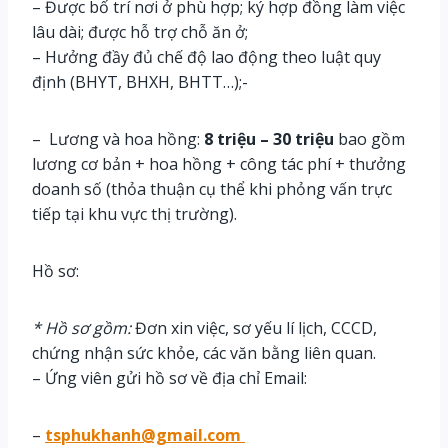
– Được bố trí nơi ở phù hợp; ký hợp đồng làm việc
lâu dài; được hỗ trợ chỗ ăn ở;
– Hưởng đầy đủ chế độ lao động theo luật quy
định (BHYT, BHXH, BHTT…);-
– Lương và hoa hồng:
8 triệu – 30 triệu
bao gồm
lương cơ bản + hoa hồng + công tác phí + thưởng
doanh số (thỏa thuận cụ thể khi phỏng vấn trực
tiếp tại khu vực thị trường).
Hồ sơ:
* Hồ sơ gồm:
Đơn xin việc, sơ yếu lí lịch, CCCD,
chứng nhận sức khỏe, các văn bằng liên quan.
– Ứng viên gửi hồ sơ về địa chỉ Email:
–
tsphukhanh@gmail.com