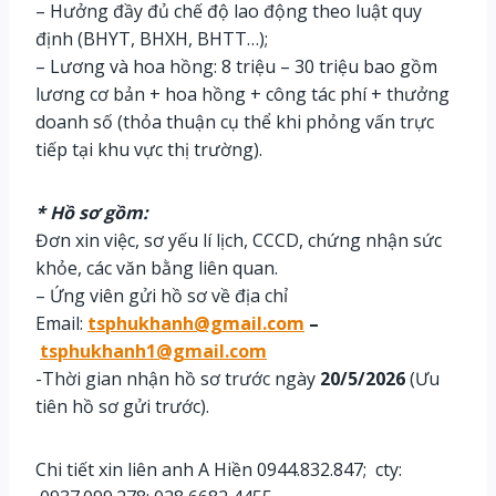
– Hưởng đầy đủ chế độ lao động theo luật quy
định (BHYT, BHXH, BHTT…);
– Lương và hoa hồng: 8 triệu – 30 triệu bao gồm
lương cơ bản + hoa hồng + công tác phí + thưởng
doanh số (thỏa thuận cụ thể khi phỏng vấn trực
tiếp tại khu vực thị trường).
* Hồ sơ gồm:
Đơn xin việc, sơ yếu lí lịch, CCCD, chứng nhận sức
khỏe, các văn bằng liên quan.
– Ứng viên gửi hồ sơ về địa chỉ
Email:
tsphukhanh@gmail.com
–
tsphukhanh1@gmail.com
-Thời gian nhận hồ sơ trước ngày
20/5/2026
(Ưu
tiên hồ sơ gửi trước).
Chi tiết xin liên anh A Hiền 0944.832.847; cty: