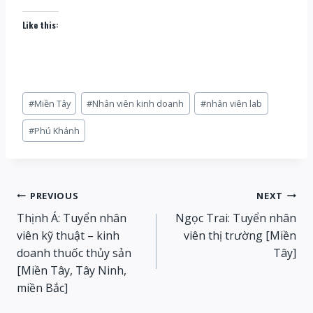
Like this:
Post
#
Miền Tây
#
Nhân viên kinh doanh
#
nhân viên lab
Tags:
#
Phú Khánh
Post
PREVIOUS
NEXT
Thịnh Á: Tuyển nhân
Ngọc Trai: Tuyển nhân
navigation
viên kỹ thuật – kinh
viên thị trường [Miền
doanh thuốc thủy sản
Tây]
[Miền Tây, Tây Ninh,
miền Bắc]