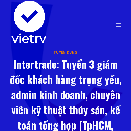
Skip
to
content
TUYỂN DỤNG
Intertrade: Tuyển 3 giám
đốc khách hàng trọng yếu,
admin kinh doanh, chuyên
viên kỹ thuật thủy sản, kế
toán tổng hợp [TpHCM,