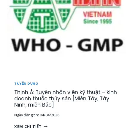
Ể
N
1
5
N
H
Â
N
V
I
Ê
N
T
H
TUYỂN DỤNG
Ị
Thịnh Á: Tuyển nhân viên kỹ thuật – kinh
T
R
doanh thuốc thủy sản [Miền Tây, Tây
Ư
Ninh, miền Bắc]
Ờ
Ngày đăng tin:
04/04/2026
N
G
T
XEM CHI TIẾT
,
H