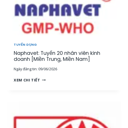
TUYỂN DỤNG
Naphavet: Tuyển 20 nhân viên kinh
doanh [Miền Trung, Miền Nam]
Ngày đăng tin:
09/06/2026
N
XEM CHI TIẾT
A
P
H
A
V
E
T
: