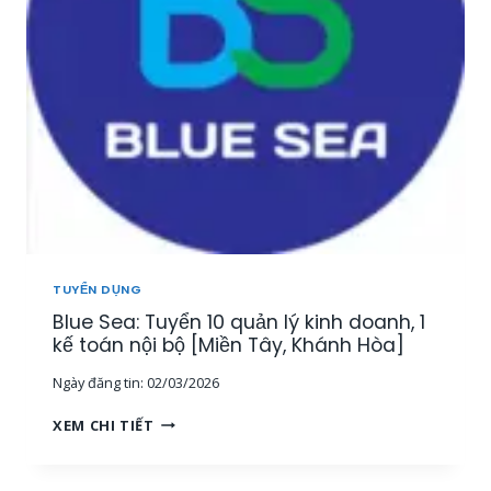
Y
Ả
Ể
N
N
[
3
M
G
I
I
Ề
Á
N
M
T
Đ
Â
Ố
Y
C
,
K
T
H
Â
TUYỂN DỤNG
Á
Y
Blue Sea: Tuyển 10 quản lý kinh doanh, 1
C
N
H
kế toán nội bộ [Miền Tây, Khánh Hòa]
I
H
N
Ngày đăng tin:
02/03/2026
À
H
N
,
B
XEM CHI TIẾT
G
M
L
T
I
U
R
Ề
E