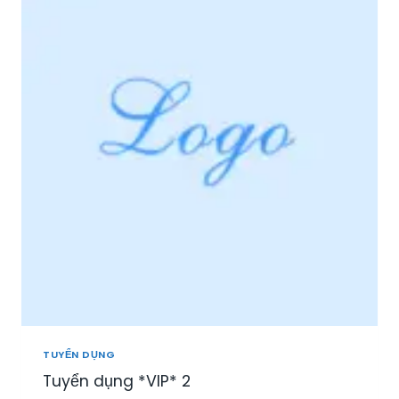
I
Ệ
P
P
H
Ú
:
T
U
Y
Ể
N
N
H
Â
N
V
I
Ê
N
TUYỂN DỤNG
S
Tuyển dụng *VIP* 2
A
L