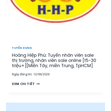
TUYỂN DỤNG
Hoàng Hiệp Phú: Tuyển nhân viên sale
thị trường, nhân viên sale online [15-30
triệu+][Miền Tây, miền Trung, TpHCM]
Ngày đăng tin:
12/06/2026
H
XEM CHI TIẾT
O
À
N
G
H