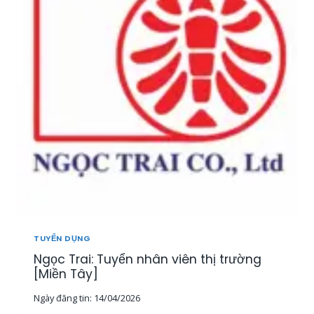
T
U
Y
Ể
N
2
0
N
H
Â
N
V
I
Ê
N
K
I
TUYỂN DỤNG
N
Ngọc Trai: Tuyển nhân viên thị trường
H
D
[Miền Tây]
O
Ngày đăng tin:
14/04/2026
A
N