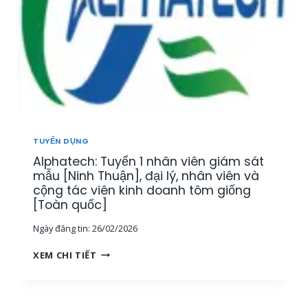
N
Y
Â
,
Ể
Y
K
N
,
Ế
N
K
T
H
H
O
Â
Á
Á
N
N
N
V
H
T
I
H
Ổ
Ê
Ò
TUYỂN DỤNG
N
N
A
G
Alphatech: Tuyển 1 nhân viên giám sát
K
]
H
I
mẫu [Ninh Thuận], đại lý, nhân viên và
Ợ
N
cộng tác viên kinh doanh tôm giống
P
H
[Toàn quốc]
[
D
T
Ngày đăng tin:
26/02/2026
O
P
A
A
H
XEM CHI TIẾT
N
L
C
H
P
M
L
H
,
Ĩ
A
M