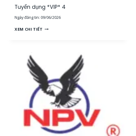
G
Tuyển dụng *VIP* 4
,
Ngày đăng tin:
09/06/2026
T
P
T
XEM CHI TIẾT
H
U
C
Y
M
Ể
]
N
D
Ụ
N
G
*
V
I
P
*
4