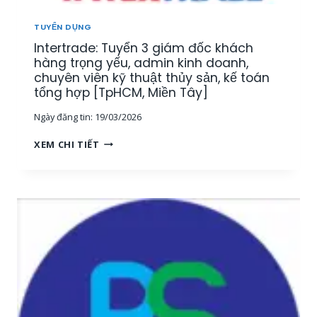
U
[
Ậ
M
TUYỂN DỤNG
T
I
Intertrade: Tuyển 3 giám đốc khách
–
Ề
K
hàng trọng yếu, admin kinh doanh,
N
I
chuyên viên kỹ thuật thủy sản, kế toán
T
N
tổng hợp [TpHCM, Miền Tây]
Â
H
Y
Ngày đăng tin:
19/03/2026
D
]
O
I
XEM CHI TIẾT
A
N
N
T
H
E
T
R
H
T
U
R
Ố
A
C
D
T
E
H
:
Ủ
T
Y
U
S