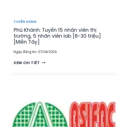
T
H
Ị
T
TUYỂN DỤNG
R
Phú Khánh: Tuyển 15 nhân viên thị
Ư
Ờ
trường, 5 nhân viên lab [8-30 triệu]
N
[Miền Tây]
G
Ngày đăng tin:
07/04/2026
[
M
P
XEM CHI TIẾT
I
H
Ề
Ú
N
K
T
H
Â
Á
Y
N
]
H
:
T
U
Y