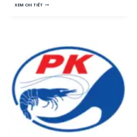
N
XEM CHI TIẾT
H
G
[
Ọ
M
C
I
T
Ề
R
N
A
T
I
R
:
U
T
N
U
G
Y
,
Ể
M
N
I
N
Ề
H
N
Â
N
N
A
V
M
I
]
Ê
N