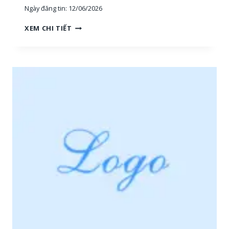
Ngày đăng tin:
12/06/2026
H
XEM CHI TIẾT
O
À
N
G
H
I
Ệ
P
P
H
Ú
:
T
U
Y
Ể
N
N
H