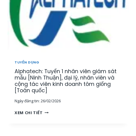
N
Y
Â
,
Ể
Y
K
N
,
Ế
N
K
T
H
H
O
Â
Á
Á
N
N
N
V
H
T
I
H
Ổ
Ê
Ò
TUYỂN DỤNG
N
N
A
G
Alphatech: Tuyển 1 nhân viên giám sát
K
]
H
I
mẫu [Ninh Thuận], đại lý, nhân viên và
Ợ
N
cộng tác viên kinh doanh tôm giống
P
H
[Toàn quốc]
[
D
T
Ngày đăng tin:
26/02/2026
O
P
A
A
H
XEM CHI TIẾT
N
L
C
H
P
M
L
H
,
Ĩ
A
M