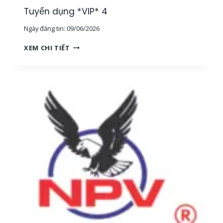
G
Tuyển dụng *VIP* 4
,
Ngày đăng tin:
09/06/2026
T
P
T
XEM CHI TIẾT
H
U
C
Y
M
Ể
]
N
D
Ụ
N
G
*
V
I
P
*
4