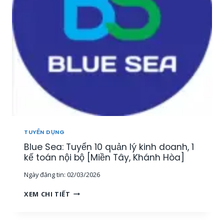
Y
Ả
Ể
N
N
[
3
M
G
I
I
Ề
Á
N
M
T
Đ
Â
Ố
Y
C
,
K
T
H
Â
TUYỂN DỤNG
Á
Y
Blue Sea: Tuyển 10 quản lý kinh doanh, 1
C
N
H
kế toán nội bộ [Miền Tây, Khánh Hòa]
I
H
N
Ngày đăng tin:
02/03/2026
À
H
N
,
B
XEM CHI TIẾT
G
M
L
T
I
U
R
Ề
E