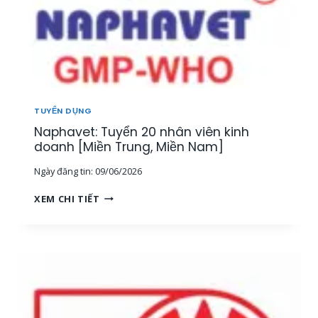
TUYỂN DỤNG
Naphavet: Tuyển 20 nhân viên kinh
doanh [Miền Trung, Miền Nam]
Ngày đăng tin:
09/06/2026
N
XEM CHI TIẾT
A
P
H
A
V
E
T
: