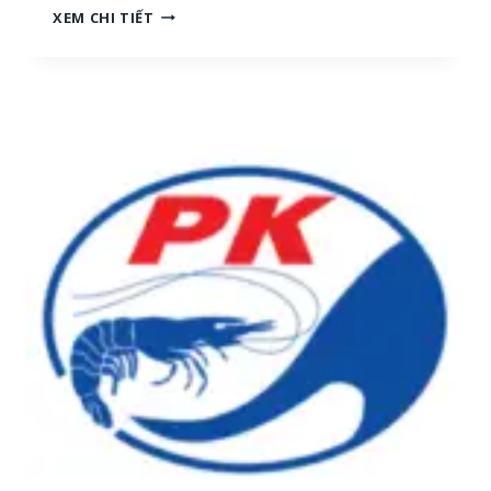
N
XEM CHI TIẾT
H
G
[
Ọ
M
C
I
T
Ề
R
N
A
T
I
R
:
U
T
N
U
G
Y
,
Ể
M
N
I
N
Ề
H
N
Â
N
N
A
V
M
I
]
Ê
N