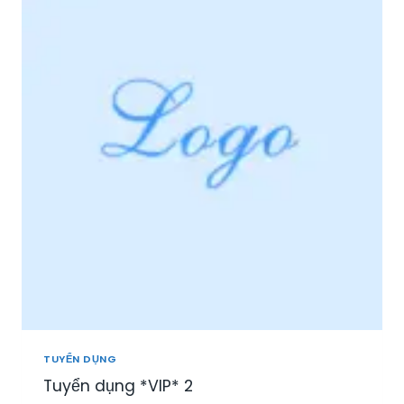
I
Ệ
P
P
H
Ú
:
T
U
Y
Ể
N
N
H
Â
N
V
I
Ê
N
TUYỂN DỤNG
S
Tuyển dụng *VIP* 2
A
L