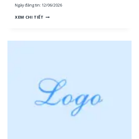
Ngày đăng tin:
12/06/2026
H
XEM CHI TIẾT
O
À
N
G
H
I
Ệ
P
P
H
Ú
:
T
U
Y
Ể
N
N
H