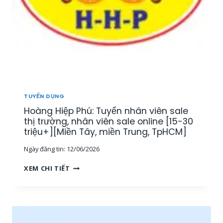
TUYỂN DỤNG
Hoàng Hiệp Phú: Tuyển nhân viên sale
thị trường, nhân viên sale online [15-30
triệu+][Miền Tây, miền Trung, TpHCM]
Ngày đăng tin:
12/06/2026
H
XEM CHI TIẾT
O
À
N
G
H