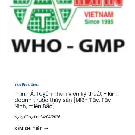
Ể
N
1
5
N
H
Â
N
V
I
Ê
N
T
H
TUYỂN DỤNG
Ị
Thịnh Á: Tuyển nhân viên kỹ thuật – kinh
T
R
doanh thuốc thủy sản [Miền Tây, Tây
Ư
Ninh, miền Bắc]
Ờ
Ngày đăng tin:
04/04/2026
N
G
T
XEM CHI TIẾT
,
H