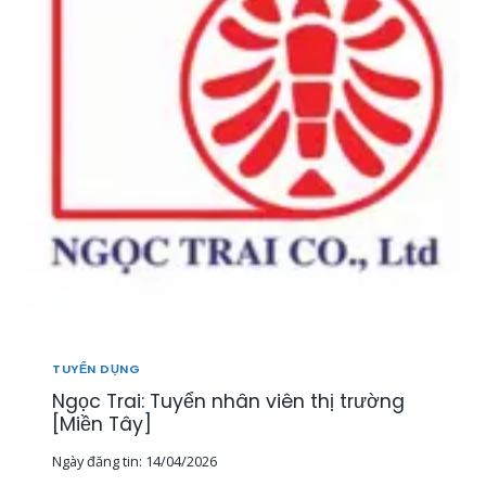
T
U
Y
Ể
N
2
0
N
H
Â
N
V
I
Ê
N
K
I
TUYỂN DỤNG
N
Ngọc Trai: Tuyển nhân viên thị trường
H
D
[Miền Tây]
O
Ngày đăng tin:
14/04/2026
A
N