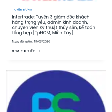
U
[
Ậ
M
TUYỂN DỤNG
T
I
Intertrade: Tuyển 3 giám đốc khách
–
Ề
K
hàng trọng yếu, admin kinh doanh,
N
I
chuyên viên kỹ thuật thủy sản, kế toán
T
N
tổng hợp [TpHCM, Miền Tây]
Â
H
Y
Ngày đăng tin:
19/03/2026
D
]
O
I
XEM CHI TIẾT
A
N
N
T
H
E
T
R
H
T
U
R
Ố
A
C
D
T
E
H
:
Ủ
T
Y
U
S