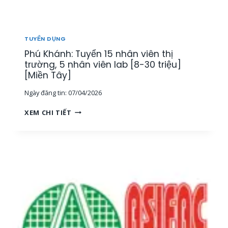
T
H
Ị
T
TUYỂN DỤNG
R
Phú Khánh: Tuyển 15 nhân viên thị
Ư
Ờ
trường, 5 nhân viên lab [8-30 triệu]
N
[Miền Tây]
G
Ngày đăng tin:
07/04/2026
[
M
P
XEM CHI TIẾT
I
H
Ề
Ú
N
K
T
H
Â
Á
Y
N
]
H
:
T
U
Y