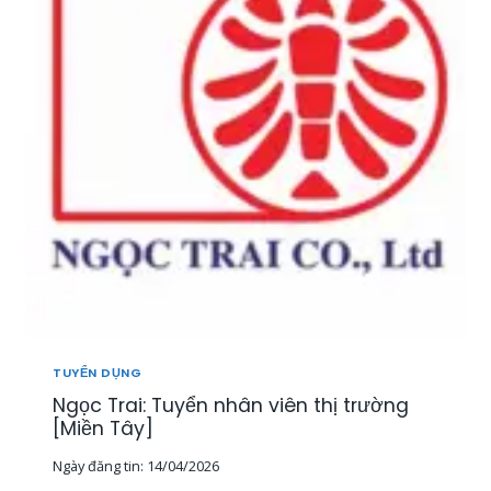
T
U
Y
Ể
N
2
0
N
H
Â
N
V
I
Ê
N
K
I
TUYỂN DỤNG
N
Ngọc Trai: Tuyển nhân viên thị trường
H
D
[Miền Tây]
O
Ngày đăng tin:
14/04/2026
A
N