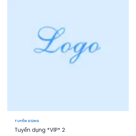
I
Ệ
P
P
H
Ú
:
T
U
Y
Ể
N
N
H
Â
N
V
I
Ê
N
TUYỂN DỤNG
S
Tuyển dụng *VIP* 2
A
L