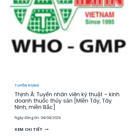
Ể
N
1
5
N
H
Â
N
V
I
Ê
N
T
H
TUYỂN DỤNG
Ị
Thịnh Á: Tuyển nhân viên kỹ thuật – kinh
T
R
doanh thuốc thủy sản [Miền Tây, Tây
Ư
Ninh, miền Bắc]
Ờ
Ngày đăng tin:
04/04/2026
N
G
T
XEM CHI TIẾT
,
H