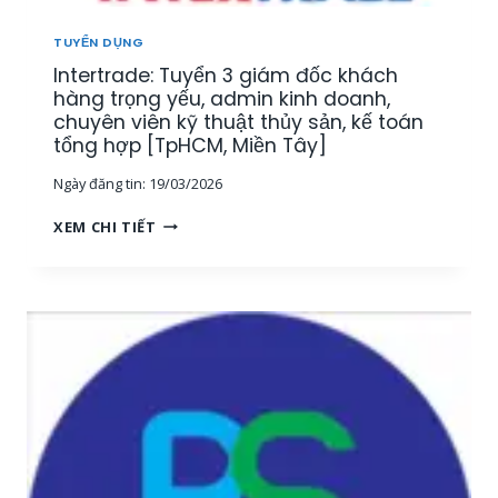
U
[
Ậ
M
TUYỂN DỤNG
T
I
Intertrade: Tuyển 3 giám đốc khách
–
Ề
K
hàng trọng yếu, admin kinh doanh,
N
I
chuyên viên kỹ thuật thủy sản, kế toán
T
N
tổng hợp [TpHCM, Miền Tây]
Â
H
Y
Ngày đăng tin:
19/03/2026
D
]
O
I
XEM CHI TIẾT
A
N
N
T
H
E
T
R
H
T
U
R
Ố
A
C
D
T
E
H
:
Ủ
T
Y
U
S