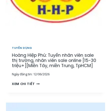
TUYỂN DỤNG
Hoàng Hiệp Phú: Tuyển nhân viên sale
thị trường, nhân viên sale online [15-30
triệu+][Miền Tây, miền Trung, TpHCM]
Ngày đăng tin:
12/06/2026
H
XEM CHI TIẾT
O
À
N
G
H