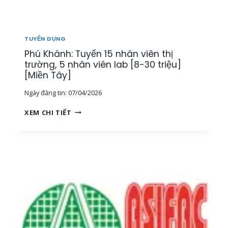
T
H
Ị
T
TUYỂN DỤNG
R
Phú Khánh: Tuyển 15 nhân viên thị
Ư
Ờ
trường, 5 nhân viên lab [8-30 triệu]
N
[Miền Tây]
G
Ngày đăng tin:
07/04/2026
[
M
P
XEM CHI TIẾT
I
H
Ề
Ú
N
K
T
H
Â
Á
Y
N
]
H
:
T
U
Y