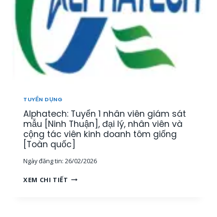
N
Y
Â
,
Ể
Y
K
N
,
Ế
N
K
T
H
H
O
Â
Á
Á
N
N
N
V
H
T
I
H
Ổ
Ê
Ò
TUYỂN DỤNG
N
N
A
G
Alphatech: Tuyển 1 nhân viên giám sát
K
]
H
I
mẫu [Ninh Thuận], đại lý, nhân viên và
Ợ
N
cộng tác viên kinh doanh tôm giống
P
H
[Toàn quốc]
[
D
T
Ngày đăng tin:
26/02/2026
O
P
A
A
H
XEM CHI TIẾT
N
L
C
H
P
M
L
H
,
Ĩ
A
M