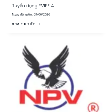
G
Tuyển dụng *VIP* 4
,
Ngày đăng tin:
09/06/2026
T
P
T
XEM CHI TIẾT
H
U
C
Y
M
Ể
]
N
D
Ụ
N
G
*
V
I
P
*
4