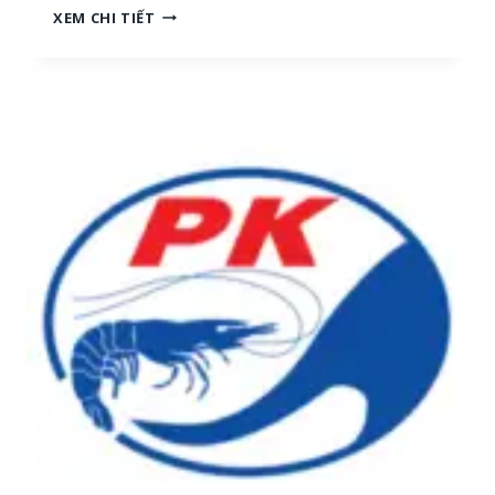
N
XEM CHI TIẾT
H
G
[
Ọ
M
C
I
T
Ề
R
N
A
T
I
R
:
U
T
N
U
G
Y
,
Ể
M
N
I
N
Ề
H
N
Â
N
N
A
V
M
I
]
Ê
N