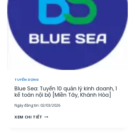
Y
Ả
Ể
N
N
[
3
M
G
I
I
Ề
Á
N
M
T
Đ
Â
Ố
Y
C
,
K
T
H
Â
TUYỂN DỤNG
Á
Y
Blue Sea: Tuyển 10 quản lý kinh doanh, 1
C
N
H
kế toán nội bộ [Miền Tây, Khánh Hòa]
I
H
N
Ngày đăng tin:
02/03/2026
À
H
N
,
B
XEM CHI TIẾT
G
M
L
T
I
U
R
Ề
E