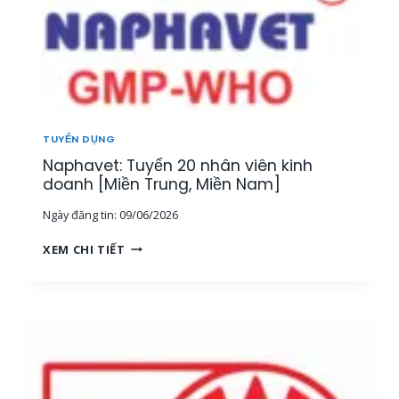
TUYỂN DỤNG
Naphavet: Tuyển 20 nhân viên kinh
doanh [Miền Trung, Miền Nam]
Ngày đăng tin:
09/06/2026
N
XEM CHI TIẾT
A
P
H
A
V
E
T
: