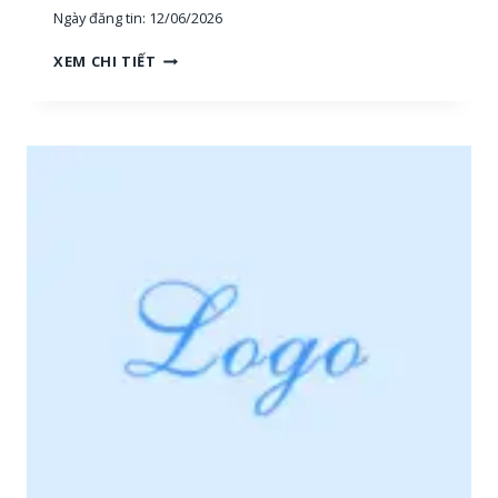
Ngày đăng tin:
12/06/2026
H
XEM CHI TIẾT
O
À
N
G
H
I
Ệ
P
P
H
Ú
:
T
U
Y
Ể
N
N
H