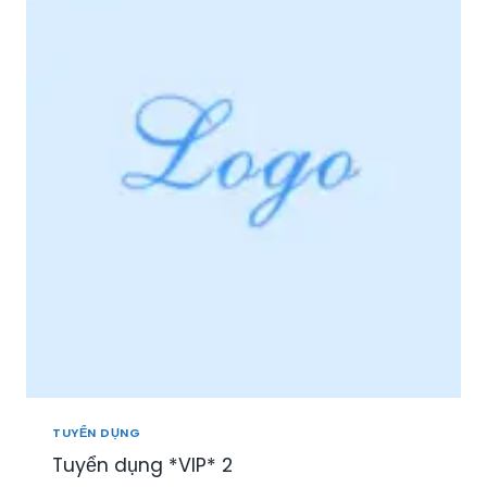
I
Ệ
P
P
H
Ú
:
T
U
Y
Ể
N
N
H
Â
N
V
I
Ê
N
TUYỂN DỤNG
S
Tuyển dụng *VIP* 2
A
L