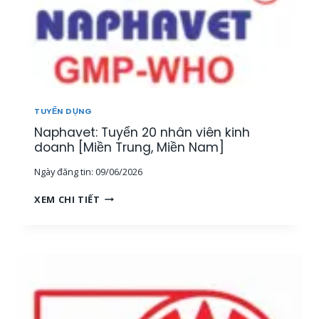
TUYỂN DỤNG
Naphavet: Tuyển 20 nhân viên kinh
doanh [Miền Trung, Miền Nam]
Ngày đăng tin:
09/06/2026
N
XEM CHI TIẾT
A
P
H
A
V
E
T
: