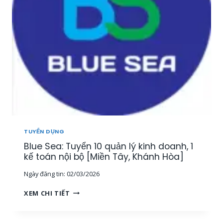
Y
Ả
Ể
N
N
[
3
M
G
I
I
Ề
Á
N
M
T
Đ
Â
Ố
Y
C
,
K
T
H
Â
TUYỂN DỤNG
Á
Y
Blue Sea: Tuyển 10 quản lý kinh doanh, 1
C
N
H
kế toán nội bộ [Miền Tây, Khánh Hòa]
I
H
N
Ngày đăng tin:
02/03/2026
À
H
N
,
B
XEM CHI TIẾT
G
M
L
T
I
U
R
Ề
E