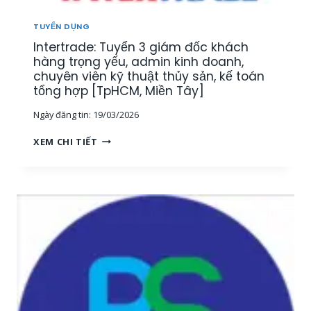
U
[
Ậ
M
TUYỂN DỤNG
T
I
Intertrade: Tuyển 3 giám đốc khách
–
Ề
K
hàng trọng yếu, admin kinh doanh,
N
I
chuyên viên kỹ thuật thủy sản, kế toán
T
N
tổng hợp [TpHCM, Miền Tây]
Â
H
Y
Ngày đăng tin:
19/03/2026
D
]
O
I
XEM CHI TIẾT
A
N
N
T
H
E
T
R
H
T
U
R
Ố
A
C
D
T
E
H
:
Ủ
T
Y
U
S