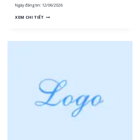
Ngày đăng tin:
12/06/2026
H
XEM CHI TIẾT
O
À
N
G
H
I
Ệ
P
P
H
Ú
:
T
U
Y
Ể
N
N
H