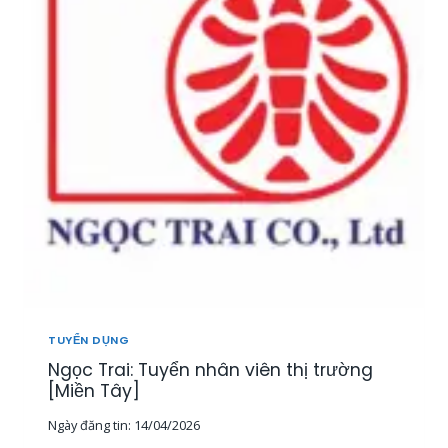
T
U
Y
Ể
N
2
0
N
H
Â
N
V
I
Ê
N
K
I
TUYỂN DỤNG
N
Ngọc Trai: Tuyển nhân viên thị trường
H
D
[Miền Tây]
O
Ngày đăng tin:
14/04/2026
A
N