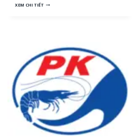
N
XEM CHI TIẾT
H
G
[
Ọ
M
C
I
T
Ề
R
N
A
T
I
R
:
U
T
N
U
G
Y
,
Ể
M
N
I
N
Ề
H
N
Â
N
N
A
V
M
I
]
Ê
N