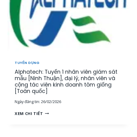
N
Y
Â
,
Ể
Y
K
N
,
Ế
N
K
T
H
H
O
Â
Á
Á
N
N
N
V
H
T
I
H
Ổ
Ê
Ò
TUYỂN DỤNG
N
N
A
G
Alphatech: Tuyển 1 nhân viên giám sát
K
]
H
I
mẫu [Ninh Thuận], đại lý, nhân viên và
Ợ
N
cộng tác viên kinh doanh tôm giống
P
H
[Toàn quốc]
[
D
T
Ngày đăng tin:
26/02/2026
O
P
A
A
H
XEM CHI TIẾT
N
L
C
H
P
M
L
H
,
Ĩ
A
M