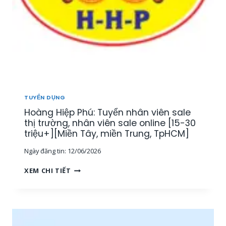
TUYỂN DỤNG
Hoàng Hiệp Phú: Tuyển nhân viên sale
thị trường, nhân viên sale online [15-30
triệu+][Miền Tây, miền Trung, TpHCM]
Ngày đăng tin:
12/06/2026
H
XEM CHI TIẾT
O
À
N
G
H