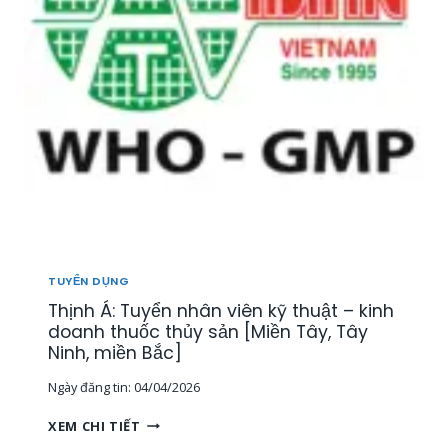
Ể
N
1
5
N
H
Â
N
V
I
Ê
N
T
H
TUYỂN DỤNG
Ị
Thịnh Á: Tuyển nhân viên kỹ thuật – kinh
T
R
doanh thuốc thủy sản [Miền Tây, Tây
Ư
Ninh, miền Bắc]
Ờ
Ngày đăng tin:
04/04/2026
N
G
T
XEM CHI TIẾT
,
H