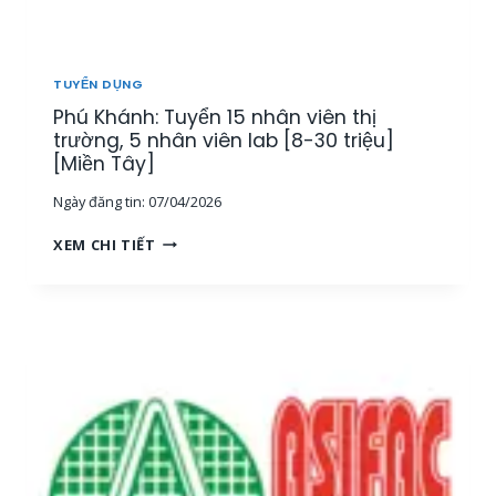
T
H
Ị
T
TUYỂN DỤNG
R
Phú Khánh: Tuyển 15 nhân viên thị
Ư
Ờ
trường, 5 nhân viên lab [8-30 triệu]
N
[Miền Tây]
G
Ngày đăng tin:
07/04/2026
[
M
P
XEM CHI TIẾT
I
H
Ề
Ú
N
K
T
H
Â
Á
Y
N
]
H
:
T
U
Y