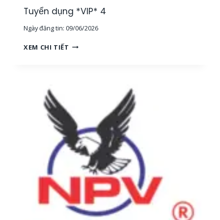
G
Tuyển dụng *VIP* 4
,
Ngày đăng tin:
09/06/2026
T
P
T
XEM CHI TIẾT
H
U
C
Y
M
Ể
]
N
D
Ụ
N
G
*
V
I
P
*
4