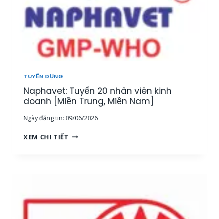
TUYỂN DỤNG
Naphavet: Tuyển 20 nhân viên kinh
doanh [Miền Trung, Miền Nam]
Ngày đăng tin:
09/06/2026
N
XEM CHI TIẾT
A
P
H
A
V
E
T
: