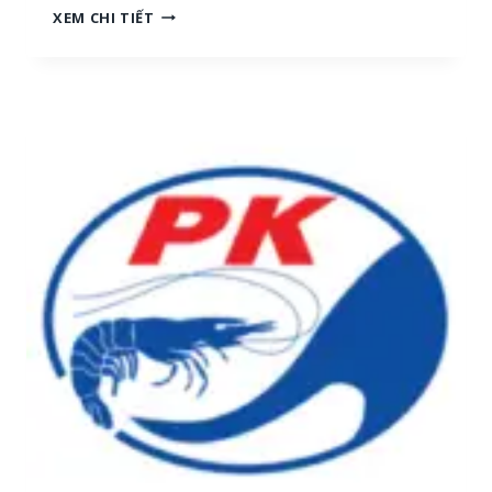
N
XEM CHI TIẾT
H
G
[
Ọ
M
C
I
T
Ề
R
N
A
T
I
R
:
U
T
N
U
G
Y
,
Ể
M
N
I
N
Ề
H
N
Â
N
N
A
V
M
I
]
Ê
N