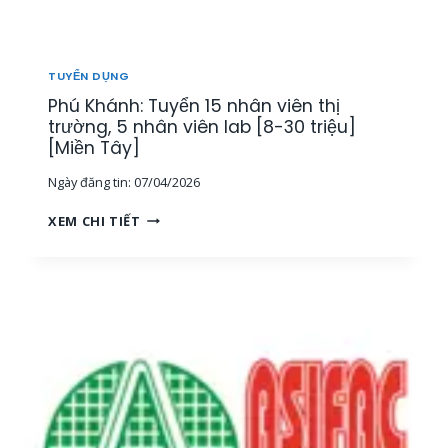
T
H
Ị
T
TUYỂN DỤNG
R
Phú Khánh: Tuyển 15 nhân viên thị
Ư
Ờ
trường, 5 nhân viên lab [8-30 triệu]
N
[Miền Tây]
G
Ngày đăng tin:
07/04/2026
[
M
P
XEM CHI TIẾT
I
H
Ề
Ú
N
K
T
H
Â
Á
Y
N
]
H
:
T
U
Y