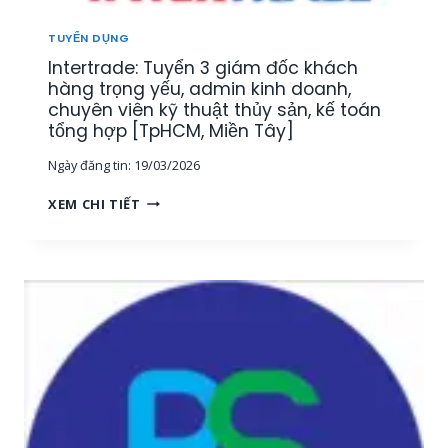
U
[
Ậ
M
TUYỂN DỤNG
T
I
Intertrade: Tuyển 3 giám đốc khách
–
Ề
K
hàng trọng yếu, admin kinh doanh,
N
I
chuyên viên kỹ thuật thủy sản, kế toán
T
N
tổng hợp [TpHCM, Miền Tây]
Â
H
Y
Ngày đăng tin:
19/03/2026
D
]
O
I
XEM CHI TIẾT
A
N
N
T
H
E
T
R
H
T
U
R
Ố
A
C
D
T
E
H
:
Ủ
T
Y
U
S