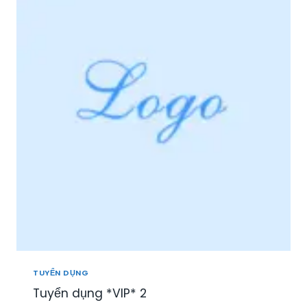
I
Ệ
P
P
H
Ú
:
T
U
Y
Ể
N
N
H
Â
N
V
I
Ê
N
TUYỂN DỤNG
S
Tuyển dụng *VIP* 2
A
L