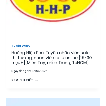
TUYỂN DỤNG
Hoàng Hiệp Phú: Tuyển nhân viên sale
thị trường, nhân viên sale online [15-30
triệu+][Miền Tây, miền Trung, TpHCM]
Ngày đăng tin:
12/06/2026
H
XEM CHI TIẾT
O
À
N
G
H