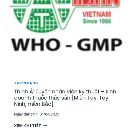
Ể
N
1
5
N
H
Â
N
V
I
Ê
N
T
H
TUYỂN DỤNG
Ị
Thịnh Á: Tuyển nhân viên kỹ thuật – kinh
T
R
doanh thuốc thủy sản [Miền Tây, Tây
Ư
Ninh, miền Bắc]
Ờ
Ngày đăng tin:
04/04/2026
N
G
T
XEM CHI TIẾT
,
H