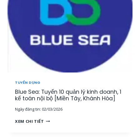
Y
Ả
Ể
N
N
[
3
M
G
I
I
Ề
Á
N
M
T
Đ
Â
Ố
Y
C
,
K
T
H
Â
TUYỂN DỤNG
Á
Y
Blue Sea: Tuyển 10 quản lý kinh doanh, 1
C
N
H
kế toán nội bộ [Miền Tây, Khánh Hòa]
I
H
N
Ngày đăng tin:
02/03/2026
À
H
N
,
B
XEM CHI TIẾT
G
M
L
T
I
U
R
Ề
E