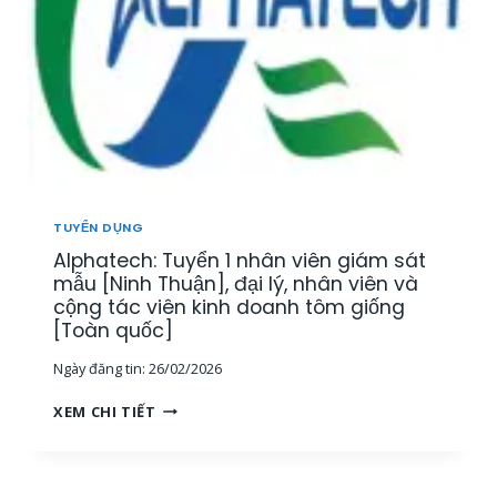
N
Y
Â
,
Ể
Y
K
N
,
Ế
N
K
T
H
H
O
Â
Á
Á
N
N
N
V
H
T
I
H
Ổ
Ê
Ò
TUYỂN DỤNG
N
N
A
G
Alphatech: Tuyển 1 nhân viên giám sát
K
]
H
I
mẫu [Ninh Thuận], đại lý, nhân viên và
Ợ
N
cộng tác viên kinh doanh tôm giống
P
H
[Toàn quốc]
[
D
T
Ngày đăng tin:
26/02/2026
O
P
A
A
H
XEM CHI TIẾT
N
L
C
H
P
M
L
H
,
Ĩ
A
M