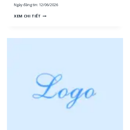
Ngày đăng tin:
12/06/2026
H
XEM CHI TIẾT
O
À
N
G
H
I
Ệ
P
P
H
Ú
:
T
U
Y
Ể
N
N
H