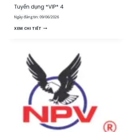
G
Tuyển dụng *VIP* 4
,
Ngày đăng tin:
09/06/2026
T
P
T
XEM CHI TIẾT
H
U
C
Y
M
Ể
]
N
D
Ụ
N
G
*
V
I
P
*
4