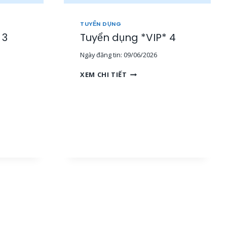
TUYỂN DỤNG
 3
Tuyển dụng *VIP* 4
Ngày đăng tin:
09/06/2026
T
XEM CHI TIẾT
U
Y
Ể
N
D
Ụ
N
G
*
V
I
P
*
4