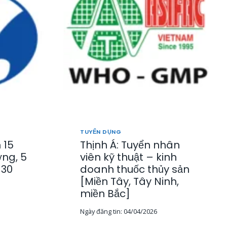
4
TUYỂN DỤNG
 15
Thịnh Á: Tuyển nhân
ờng, 5
viên kỹ thuật – kinh
-30
doanh thuốc thủy sản
[Miền Tây, Tây Ninh,
miền Bắc]
Ngày đăng tin:
04/04/2026