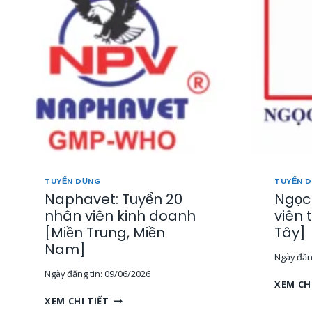
P
Â
P
Y
H
,
Ú
M
:
I
T
Ề
U
N
Y
T
Ể
R
N
U
N
N
H
G
Â
,
TUYỂN DỤNG
TUYỂN 
N
T
Naphavet: Tuyển 20
Ngọc 
V
P
I
nhân viên kinh doanh
viên 
H
Ê
[Miền Trung, Miền
Tây]
C
N
M
Nam]
S
Ngày đăng
]
A
Ngày đăng tin:
09/06/2026
L
XEM CH
E
N
XEM CHI TIẾT
T