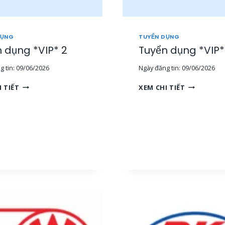
DỤNG
TUYỂN DỤNG
 dụng *VIP* 2
Tuyển dụng *VIP*
 tin:
09/06/2026
Ngày đăng tin:
09/06/2026
T
T
I TIẾT
XEM CHI TIẾT
U
U
Y
Y
Ể
Ể
N
N
D
D
Ụ
Ụ
N
N
G
G
*
*
V
V
I
I
P
P
*
*