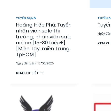
I
N
E
TUYỂN DỤNG
TUYỂN 
[
Hoàng Hiệp Phú: Tuyển
Tuyển
1
nhân viên sale thị
5
Ngày đăng
-
trường, nhân viên sale
3
online [15-30 triệu+]
XEM CH
0
[Miền Tây, miền Trung,
T
TpHCM]
R
I
Ngày đăng tin:
12/06/2026
Ệ
U
H
XEM CHI TIẾT
+
O
]
À
[
N
M
G
I
H
Ề
I
N
Ệ
T