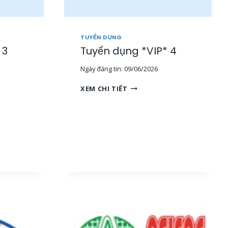
TUYỂN DỤNG
 3
Tuyển dụng *VIP* 4
Ngày đăng tin:
09/06/2026
T
XEM CHI TIẾT
U
Y
Ể
N
D
Ụ
N
G
*
V
I
P
*