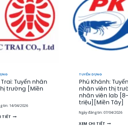
2
3
DỤNG
TUYỂN DỤNG
Trai: Tuyển nhân
Phú Khánh: Tuyển
thị trường [Miền
nhân viên thị trư
nhân viên lab [8
triệu][Miền Tây]
 tin:
14/04/2026
Ngày đăng tin:
07/04/2026
N
I TIẾT
G
P
XEM CHI TIẾT
Ọ