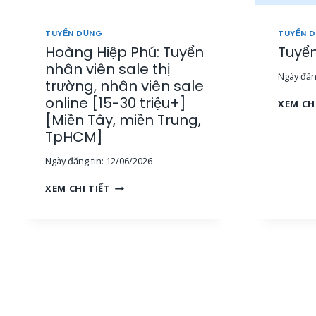
TUYỂN DỤNG
TUYỂN 
Hoàng Hiệp Phú: Tuyển
Tuyển
nhân viên sale thị
Ngày đăng
trường, nhân viên sale
online [15-30 triệu+]
XEM CH
[Miền Tây, miền Trung,
TpHCM]
Ngày đăng tin:
12/06/2026
H
XEM CHI TIẾT
O
À
N
G
H
I
Ệ
P
P