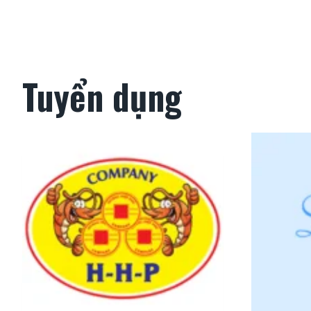
Ị
T
R
Ư
Ờ
N
Tuyển dụng
G
,
N
H
Â
N
V
I
Ê
N
S
A
L
E
O
N
L