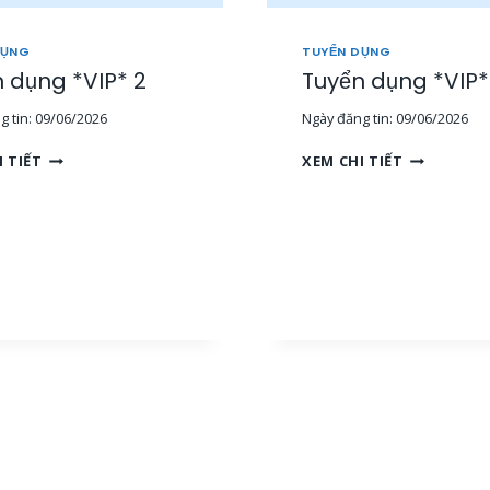
DỤNG
TUYỂN DỤNG
 dụng *VIP* 2
Tuyển dụng *VIP*
 tin:
09/06/2026
Ngày đăng tin:
09/06/2026
T
T
I TIẾT
XEM CHI TIẾT
U
U
Y
Y
Ể
Ể
N
N
D
D
Ụ
Ụ
N
N
G
G
*
*
V
V
I
I
P
P
*
*
2
3