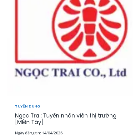
T
U
Y
Ể
N
2
0
N
H
Â
N
V
I
Ê
N
K
I
TUYỂN DỤNG
N
Ngọc Trai: Tuyển nhân viên thị trường
H
D
[Miền Tây]
O
Ngày đăng tin:
14/04/2026
A
N