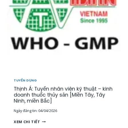
Ể
N
1
5
N
H
Â
N
V
I
Ê
N
T
H
TUYỂN DỤNG
Ị
Thịnh Á: Tuyển nhân viên kỹ thuật – kinh
T
R
doanh thuốc thủy sản [Miền Tây, Tây
Ư
Ninh, miền Bắc]
Ờ
Ngày đăng tin:
04/04/2026
N
G
T
XEM CHI TIẾT
,
H