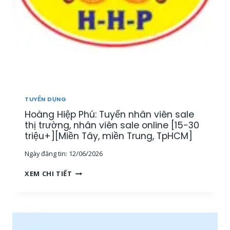
TUYỂN DỤNG
Hoàng Hiệp Phú: Tuyển nhân viên sale
thị trường, nhân viên sale online [15-30
triệu+][Miền Tây, miền Trung, TpHCM]
Ngày đăng tin:
12/06/2026
H
XEM CHI TIẾT
O
À
N
G
H