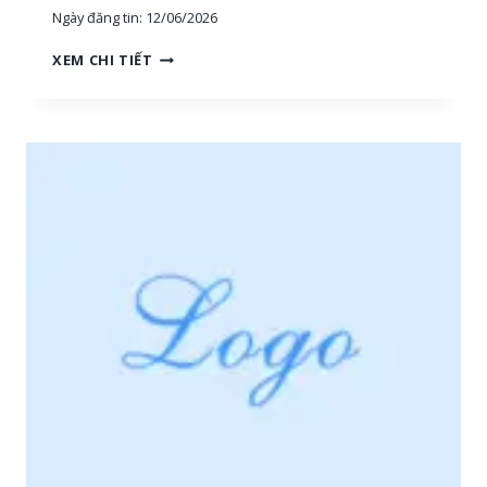
Ngày đăng tin:
12/06/2026
H
XEM CHI TIẾT
O
À
N
G
H
I
Ệ
P
P
H
Ú
:
T
U
Y
Ể
N
N
H