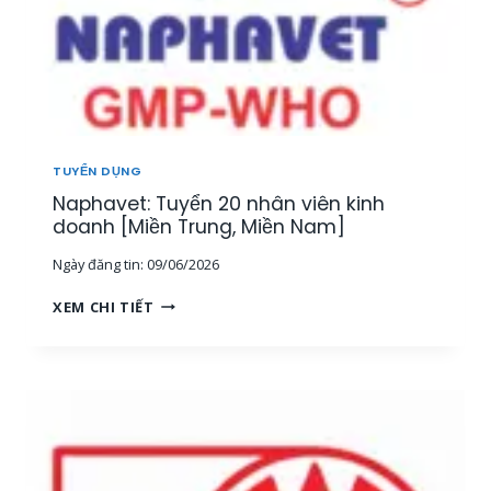
TUYỂN DỤNG
Naphavet: Tuyển 20 nhân viên kinh
doanh [Miền Trung, Miền Nam]
Ngày đăng tin:
09/06/2026
N
XEM CHI TIẾT
A
P
H
A
V
E
T
: