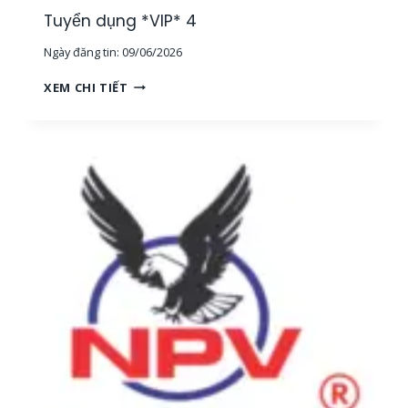
G
Tuyển dụng *VIP* 4
,
Ngày đăng tin:
09/06/2026
T
P
T
XEM CHI TIẾT
H
U
C
Y
M
Ể
]
N
D
Ụ
N
G
*
V
I
P
*
4