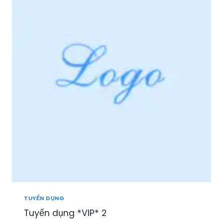
I
Ệ
P
P
H
Ú
:
T
U
Y
Ể
N
N
H
Â
N
V
I
Ê
N
TUYỂN DỤNG
S
Tuyển dụng *VIP* 2
A
L