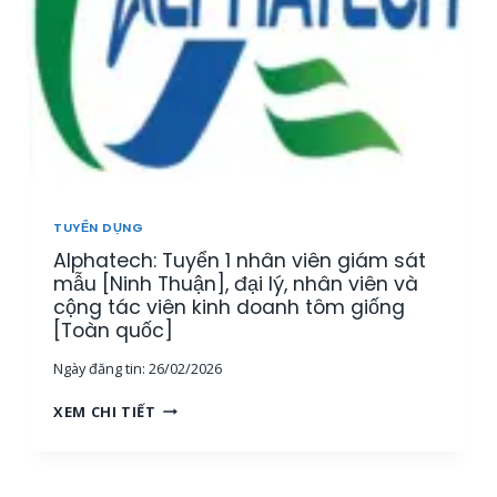
N
Y
Â
,
Ể
Y
K
N
,
Ế
N
K
T
H
H
O
Â
Á
Á
N
N
N
V
H
T
I
H
Ổ
Ê
Ò
TUYỂN DỤNG
N
N
A
G
Alphatech: Tuyển 1 nhân viên giám sát
K
]
H
I
mẫu [Ninh Thuận], đại lý, nhân viên và
Ợ
N
cộng tác viên kinh doanh tôm giống
P
H
[Toàn quốc]
[
D
T
Ngày đăng tin:
26/02/2026
O
P
A
A
H
XEM CHI TIẾT
N
L
C
H
P
M
L
H
,
Ĩ
A
M