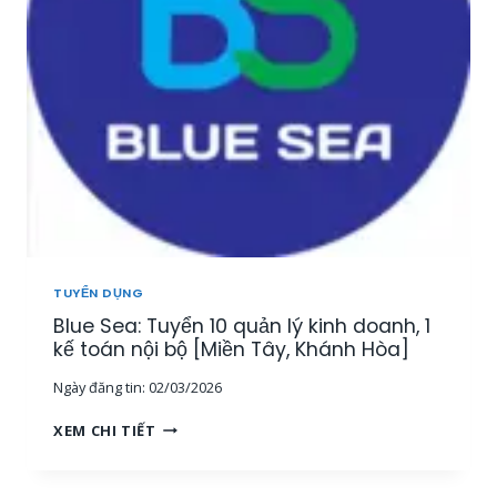
Y
Ả
Ể
N
N
[
3
M
G
I
I
Ề
Á
N
M
T
Đ
Â
Ố
Y
C
,
K
T
H
Â
TUYỂN DỤNG
Á
Y
Blue Sea: Tuyển 10 quản lý kinh doanh, 1
C
N
H
kế toán nội bộ [Miền Tây, Khánh Hòa]
I
H
N
Ngày đăng tin:
02/03/2026
À
H
N
,
B
XEM CHI TIẾT
G
M
L
T
I
U
R
Ề
E