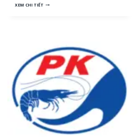
N
XEM CHI TIẾT
H
G
[
Ọ
M
C
I
T
Ề
R
N
A
T
I
R
:
U
T
N
U
G
Y
,
Ể
M
N
I
N
Ề
H
N
Â
N
N
A
V
M
I
]
Ê
N