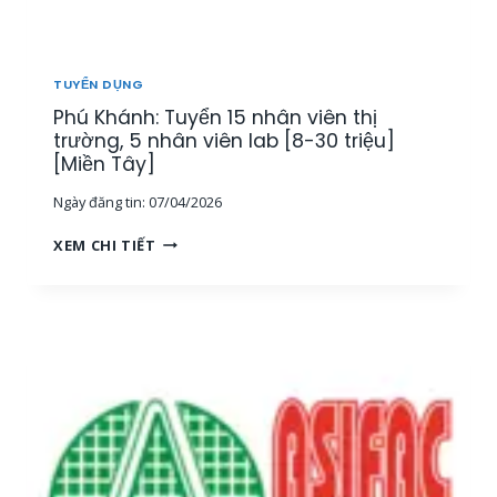
T
H
Ị
T
TUYỂN DỤNG
R
Phú Khánh: Tuyển 15 nhân viên thị
Ư
Ờ
trường, 5 nhân viên lab [8-30 triệu]
N
[Miền Tây]
G
Ngày đăng tin:
07/04/2026
[
M
P
XEM CHI TIẾT
I
H
Ề
Ú
N
K
T
H
Â
Á
Y
N
]
H
:
T
U
Y