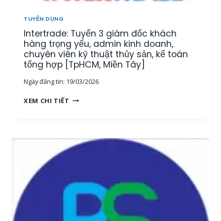
U
[
Ậ
M
TUYỂN DỤNG
T
I
Intertrade: Tuyển 3 giám đốc khách
–
Ề
K
hàng trọng yếu, admin kinh doanh,
N
I
chuyên viên kỹ thuật thủy sản, kế toán
T
N
tổng hợp [TpHCM, Miền Tây]
Â
H
Y
Ngày đăng tin:
19/03/2026
D
]
O
I
XEM CHI TIẾT
A
N
N
T
H
E
T
R
H
T
U
R
Ố
A
C
D
T
E
H
:
Ủ
T
Y
U
S