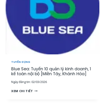
Y
Ả
Ể
N
N
[
3
M
G
I
I
Ề
Á
N
M
T
Đ
Â
Ố
Y
C
,
K
T
H
Â
TUYỂN DỤNG
Á
Y
Blue Sea: Tuyển 10 quản lý kinh doanh, 1
C
N
H
kế toán nội bộ [Miền Tây, Khánh Hòa]
I
H
N
Ngày đăng tin:
02/03/2026
À
H
N
,
B
XEM CHI TIẾT
G
M
L
T
I
U
R
Ề
E