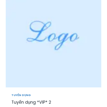
I
Ệ
P
P
H
Ú
:
T
U
Y
Ể
N
N
H
Â
N
V
I
Ê
N
TUYỂN DỤNG
S
Tuyển dụng *VIP* 2
A
L