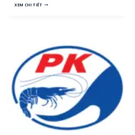
N
XEM CHI TIẾT
H
G
[
Ọ
M
C
I
T
Ề
R
N
A
T
I
R
:
U
T
N
U
G
Y
,
Ể
M
N
I
N
Ề
H
N
Â
N
N
A
V
M
I
]
Ê
N