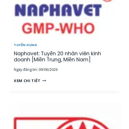
TUYỂN DỤNG
Naphavet: Tuyển 20 nhân viên kinh
doanh [Miền Trung, Miền Nam]
Ngày đăng tin:
09/06/2026
N
XEM CHI TIẾT
A
P
H
A
V
E
T
: