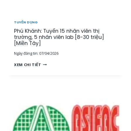
T
H
Ị
T
TUYỂN DỤNG
R
Phú Khánh: Tuyển 15 nhân viên thị
Ư
Ờ
trường, 5 nhân viên lab [8-30 triệu]
N
[Miền Tây]
G
Ngày đăng tin:
07/04/2026
[
M
P
XEM CHI TIẾT
I
H
Ề
Ú
N
K
T
H
Â
Á
Y
N
]
H
:
T
U
Y