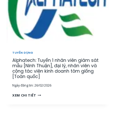
N
Y
Â
,
Ể
Y
K
N
,
Ế
N
K
T
H
H
O
Â
Á
Á
N
N
N
V
H
T
I
H
Ổ
Ê
Ò
TUYỂN DỤNG
N
N
A
G
Alphatech: Tuyển 1 nhân viên giám sát
K
]
H
I
mẫu [Ninh Thuận], đại lý, nhân viên và
Ợ
N
cộng tác viên kinh doanh tôm giống
P
H
[Toàn quốc]
[
D
T
Ngày đăng tin:
26/02/2026
O
P
A
A
H
XEM CHI TIẾT
N
L
C
H
P
M
L
H
,
Ĩ
A
M