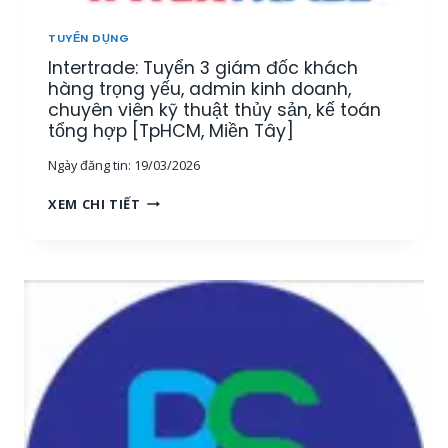
U
[
Ậ
M
TUYỂN DỤNG
T
I
Intertrade: Tuyển 3 giám đốc khách
–
Ề
K
hàng trọng yếu, admin kinh doanh,
N
I
chuyên viên kỹ thuật thủy sản, kế toán
T
N
tổng hợp [TpHCM, Miền Tây]
Â
H
Y
Ngày đăng tin:
19/03/2026
D
]
O
I
XEM CHI TIẾT
A
N
N
T
H
E
T
R
H
T
U
R
Ố
A
C
D
T
E
H
:
Ủ
T
Y
U
S