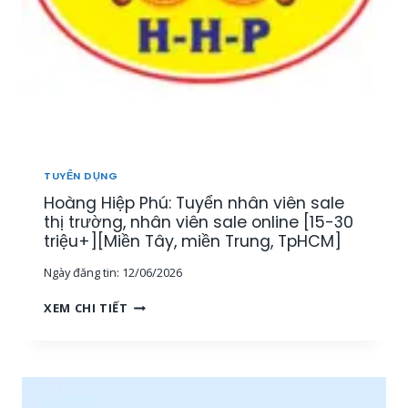
TUYỂN DỤNG
Hoàng Hiệp Phú: Tuyển nhân viên sale
thị trường, nhân viên sale online [15-30
triệu+][Miền Tây, miền Trung, TpHCM]
Ngày đăng tin:
12/06/2026
H
XEM CHI TIẾT
O
À
N
G
H