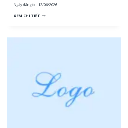
Ngày đăng tin:
12/06/2026
H
XEM CHI TIẾT
O
À
N
G
H
I
Ệ
P
P
H
Ú
:
T
U
Y
Ể
N
N
H