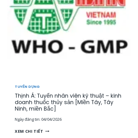
Ể
N
1
5
N
H
Â
N
V
I
Ê
N
T
H
TUYỂN DỤNG
Ị
Thịnh Á: Tuyển nhân viên kỹ thuật – kinh
T
R
doanh thuốc thủy sản [Miền Tây, Tây
Ư
Ninh, miền Bắc]
Ờ
Ngày đăng tin:
04/04/2026
N
G
T
XEM CHI TIẾT
,
H