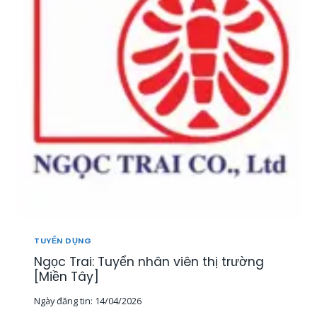
T
U
Y
Ể
N
2
0
N
H
Â
N
V
I
Ê
N
K
I
TUYỂN DỤNG
N
Ngọc Trai: Tuyển nhân viên thị trường
H
D
[Miền Tây]
O
Ngày đăng tin:
14/04/2026
A
N