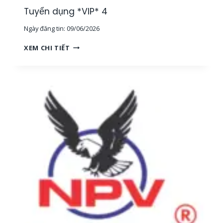
G
Tuyển dụng *VIP* 4
,
Ngày đăng tin:
09/06/2026
T
P
T
XEM CHI TIẾT
H
U
C
Y
M
Ể
]
N
D
Ụ
N
G
*
V
I
P
*
4