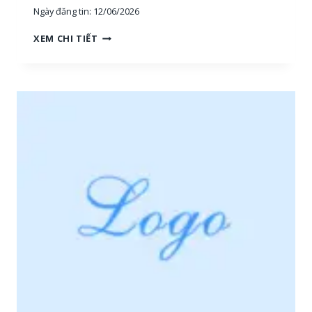
Ngày đăng tin:
12/06/2026
H
XEM CHI TIẾT
O
À
N
G
H
I
Ệ
P
P
H
Ú
:
T
U
Y
Ể
N
N
H