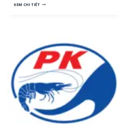
N
XEM CHI TIẾT
H
G
[
Ọ
M
C
I
T
Ề
R
N
A
T
I
R
:
U
T
N
U
G
Y
,
Ể
M
N
I
N
Ề
H
N
Â
N
N
A
V
M
I
]
Ê
N