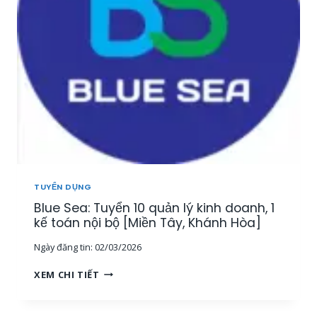
Y
Ả
Ể
N
N
[
3
M
G
I
I
Ề
Á
N
M
T
Đ
Â
Ố
Y
C
,
K
T
H
Â
TUYỂN DỤNG
Á
Y
Blue Sea: Tuyển 10 quản lý kinh doanh, 1
C
N
H
kế toán nội bộ [Miền Tây, Khánh Hòa]
I
H
N
Ngày đăng tin:
02/03/2026
À
H
N
,
B
XEM CHI TIẾT
G
M
L
T
I
U
R
Ề
E