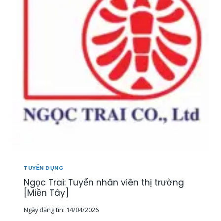
T
U
Y
Ể
N
2
0
N
H
Â
N
V
I
Ê
N
K
I
TUYỂN DỤNG
N
Ngọc Trai: Tuyển nhân viên thị trường
H
D
[Miền Tây]
O
Ngày đăng tin:
14/04/2026
A
N