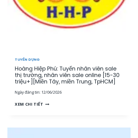
TUYỂN DỤNG
Hoàng Hiệp Phú: Tuyển nhân viên sale
thị trường, nhân viên sale online [15-30
triệu+][Miền Tây, miền Trung, TpHCM]
Ngày đăng tin:
12/06/2026
H
XEM CHI TIẾT
O
À
N
G
H