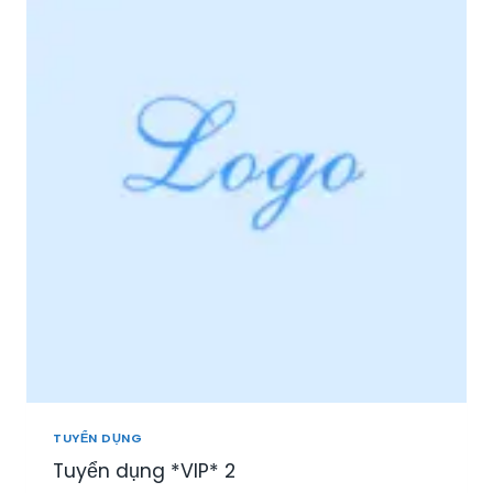
I
Ệ
P
P
H
Ú
:
T
U
Y
Ể
N
N
H
Â
N
V
I
Ê
N
TUYỂN DỤNG
S
Tuyển dụng *VIP* 2
A
L