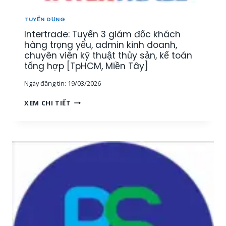
U
[
Ậ
M
TUYỂN DỤNG
T
I
Intertrade: Tuyển 3 giám đốc khách
–
Ề
K
hàng trọng yếu, admin kinh doanh,
N
I
chuyên viên kỹ thuật thủy sản, kế toán
T
N
tổng hợp [TpHCM, Miền Tây]
Â
H
Y
Ngày đăng tin:
19/03/2026
D
]
O
I
XEM CHI TIẾT
A
N
N
T
H
E
T
R
H
T
U
R
Ố
A
C
D
T
E
H
:
Ủ
T
Y
U
S