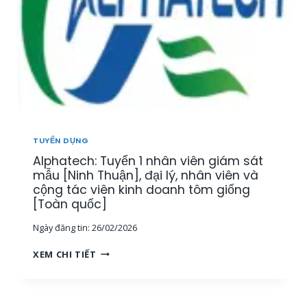
N
Y
Â
,
Ể
Y
K
N
,
Ế
N
K
T
H
H
O
Â
Á
Á
N
N
N
V
H
T
I
H
Ổ
Ê
Ò
TUYỂN DỤNG
N
N
A
G
Alphatech: Tuyển 1 nhân viên giám sát
K
]
H
I
mẫu [Ninh Thuận], đại lý, nhân viên và
Ợ
N
cộng tác viên kinh doanh tôm giống
P
H
[Toàn quốc]
[
D
T
Ngày đăng tin:
26/02/2026
O
P
A
A
H
XEM CHI TIẾT
N
L
C
H
P
M
L
H
,
Ĩ
A
M