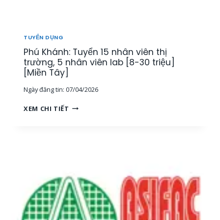
T
H
Ị
T
TUYỂN DỤNG
R
Phú Khánh: Tuyển 15 nhân viên thị
Ư
Ờ
trường, 5 nhân viên lab [8-30 triệu]
N
[Miền Tây]
G
Ngày đăng tin:
07/04/2026
[
M
P
XEM CHI TIẾT
I
H
Ề
Ú
N
K
T
H
Â
Á
Y
N
]
H
:
T
U
Y