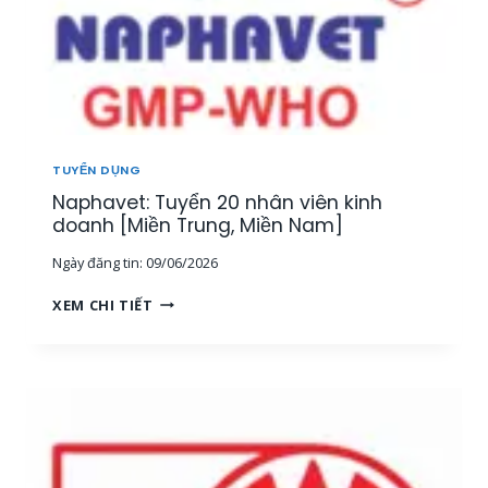
TUYỂN DỤNG
Naphavet: Tuyển 20 nhân viên kinh
doanh [Miền Trung, Miền Nam]
Ngày đăng tin:
09/06/2026
N
XEM CHI TIẾT
A
P
H
A
V
E
T
: