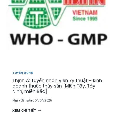
Ể
N
1
5
N
H
Â
N
V
I
Ê
N
T
H
TUYỂN DỤNG
Ị
Thịnh Á: Tuyển nhân viên kỹ thuật – kinh
T
R
doanh thuốc thủy sản [Miền Tây, Tây
Ư
Ninh, miền Bắc]
Ờ
Ngày đăng tin:
04/04/2026
N
G
T
XEM CHI TIẾT
,
H