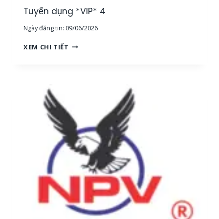
G
Tuyển dụng *VIP* 4
,
Ngày đăng tin:
09/06/2026
T
P
T
XEM CHI TIẾT
H
U
C
Y
M
Ể
]
N
D
Ụ
N
G
*
V
I
P
*
4