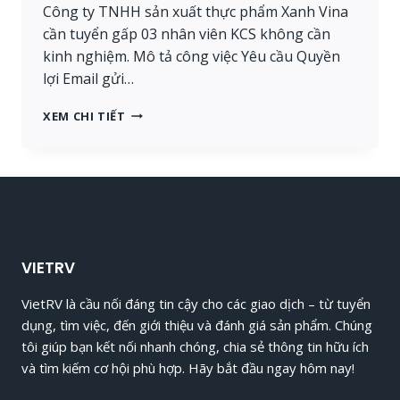
Công ty TNHH sản xuất thực phẩm Xanh Vina
cần tuyển gấp 03 nhân viên KCS không cần
kinh nghiệm. Mô tả công việc Yêu cầu Quyền
lợi Email gửi…
XANH
XEM CHI TIẾT
VINA:
TUYỂN
GẤP
3
NHÂN
VIÊN
KCS
[TPHCM]
VIETRV
[CHẾ
BIẾN
VietRV là cầu nối đáng tin cậy cho các giao dịch – từ tuyển
THỰC
dụng, tìm việc, đến giới thiệu và đánh giá sản phẩm. Chúng
PHẨM]
tôi giúp bạn kết nối nhanh chóng, chia sẻ thông tin hữu ích
và tìm kiếm cơ hội phù hợp. Hãy bắt đầu ngay hôm nay!