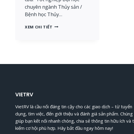
chuyên ngành Thủy sản /
Bệnh học Thủy…
UV:
XEM CHI TIẾT
TUYỂN
1
NHÂN
VIÊN
R&D PHỤ
TRÁCH
THỬ
NGHIỆM
VÀ
ĐÁNH
GIÁ
VIETRV
SẢN
PHẨM
VietRV là cầu nối đáng tin cậy cho các giao dịch – từ tuyển
[TP.HCM]
dụng, tìm việc, đến giới thiệu và đánh giá sản phẩm. Chúng 
giúp bạn kết nối nhanh chóng, chia sẻ thông tin hữu ích và 
kiếm cơ hội phù hợp. Hãy bắt đầu ngay hôm nay!