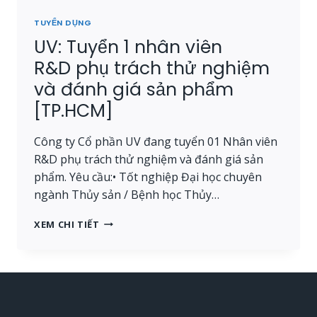
TUYỂN DỤNG
UV: Tuyển 1 nhân viên
R&D phụ trách thử nghiệm
và đánh giá sản phẩm
[TP.HCM]
Công ty Cổ phần UV đang tuyển 01 Nhân viên
R&D phụ trách thử nghiệm và đánh giá sản
phẩm. Yêu cầu:• Tốt nghiệp Đại học chuyên
ngành Thủy sản / Bệnh học Thủy…
UV:
XEM CHI TIẾT
TUYỂN
1
NHÂN
VIÊN
R&D PHỤ
TRÁCH