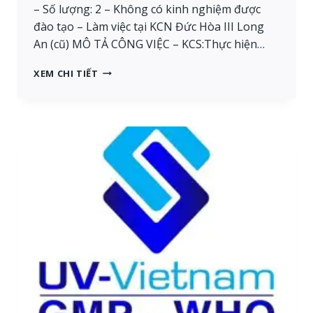
– Số lượng: 2 – Không có kinh nghiệm được
đào tạo – Làm việc tại KCN Đức Hòa III Long
An (cũ) MÔ TẢ CÔNG VIỆC – KCS:Thực hiện…
ĐẠI
XEM CHI TIẾT
AN
THÁI:
TUYỂN
2
NHÂN
VIÊN
KIỂM
TRA
CHẤT
LƯỢNG
[LONG
AN]