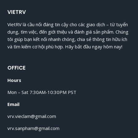
THỬ
NGHIỆM
VIETRV
VÀ
ĐÁNH
VietRV là cầu nối đáng tin cậy cho các giao dịch – từ tuyển
GIÁ
dụng, tìm việc, đến giới thiệu và đánh giá sản phẩm. Chúng
SẢN
PHẨM
tôi giúp bạn kết nối nhanh chóng, chia sẻ thông tin hữu ích
[TP.HCM]
và tìm kiếm cơ hội phù hợp. Hãy bắt đầu ngay hôm nay!
OFFICE
Hours
Mon – Sat 7:30AM-10:30PM PST
Email
vrv.vieclam@gmail.com
vrv.sanpham@gmail.com