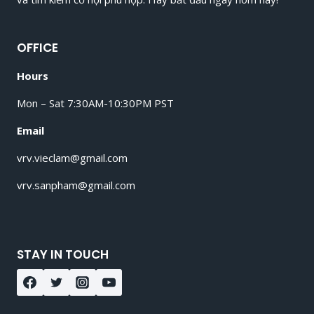
NUÔI
TÔM
[12
OFFICE
TRIỆU+]
[KIÊN
Hours
GIANG]
Mon – Sat 7:30AM-10:30PM PST
Email
vrv.vieclam@gmail.com
vrv.sanpham@gmail.com
STAY IN TOUCH