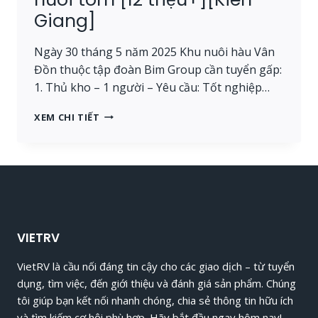
Giang]
Ngày 30 tháng 5 năm 2025 Khu nuôi hàu Vân
Đồn thuộc tập đoàn Bim Group cần tuyển gấp:
1. Thủ kho – 1 người – Yêu cầu: Tốt nghiệp…
BIM:
XEM CHI TIẾT
TUYỂN
THỦ
KHO,
NHÂN
VIÊN
TỔ
TẢO
[7,5-
VIETRV
8
TRIỆU]
VietRV là cầu nối đáng tin cậy cho các giao dịch – từ tuyển
[QUẢNG
dụng, tìm việc, đến giới thiệu và đánh giá sản phẩm. Chúng
NINH];
TỔ
tôi giúp bạn kết nối nhanh chóng, chia sẻ thông tin hữu ích
TRƯỞNG
và tìm kiếm cơ hội phù hợp. Hãy bắt đầu ngay hôm nay!