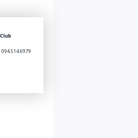
 Club
– 094.514.6979