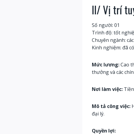
II/ Vị trí 
Số người: 01
Trình độ: tốt nghi
Chuyên ngành: các
Kinh nghiệm: đã c
Mức lương:
Cao th
thưởng và các chín
Nơi làm việc:
Tiền
Mô tả công việc:
H
đại lý.
Quyền lợi: