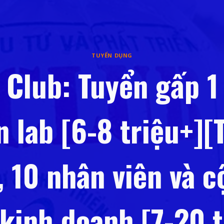
TUYỂN DỤNG
 Club: Tuyển gấp 1
n lab [6-8 triệu+][
, 10 nhân viên và c
 kinh doanh [7-20 t