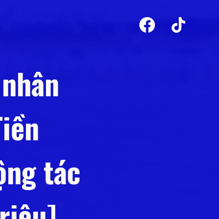
 nhân
Tiền
ộng tác
riệu]