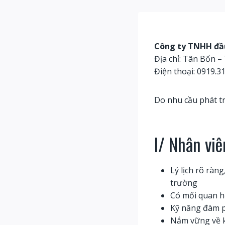
Công ty TNHH đầu
Địa chỉ: Tân Bổn 
Điện thoại: 0919.3
Do nhu cầu phát tr
I/ Nhân viê
Lý lịch rõ ràn
trường
Có mối quan hệ
Kỹ năng đàm p
Nắm vững về k