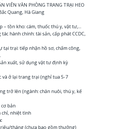
N VIÊN VĂN PHÒNG TRANG TRẠI HEO
 Bắc Quang, Hà Giang
 – tồn kho: cám, thuốc thú y, vật tư,…
 tác hành chính: tài sản, cấp phát CCDC,
 tại trại: tiếp nhận hồ sơ, chấm công,
…
sản xuất, sử dụng vật tư định kỳ
và ở lại trang trại (nghỉ tua 5-7
g trở lên (ngành: chăn nuôi, thú y, kế
 cơ bản
chỉ, nhiệt tình
:
triệu/tháng (chưa bao gồm thưởng)