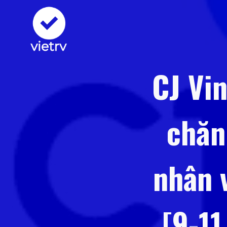
Skip
to
content
CJ Vi
chăn
nhân 
[9-11