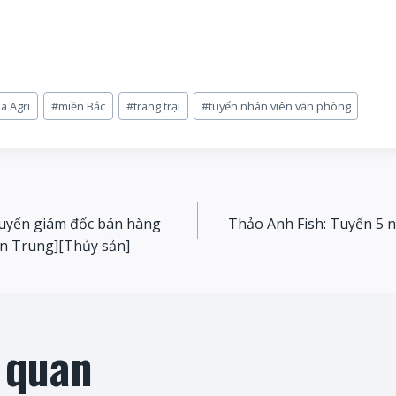
na Agri
#
miền Bắc
#
trang trại
#
tuyển nhân viên văn phòng
uyển giám đốc bán hàng
Thảo Anh Fish: Tuyển 5 n
on
ền Trung][Thủy sản]
n quan