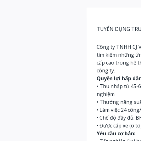
TUYỂN DỤNG TRƯ
Công ty TNHH CJ V
tìm kiếm những ứng
cấp cao trong hệ t
công ty.
Quyền lợi hấp dẫn
• Thu nhập từ 45-6
nghiệm
• Thưởng năng suấ
• Làm việc 24 công
• Chế độ đầy đủ: 
• Được cấp xe (ô tô
Yêu cầu cơ bản: