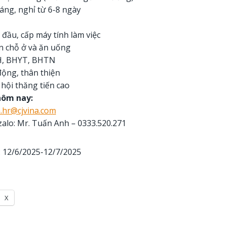
áng, nghỉ từ 6-8 ngày
 đầu, cấp máy tính làm việc
n chỗ ở và ăn uống
H, BHYT, BHTN
ộng, thân thiện
 hội thăng tiến cao
hôm nay:
.hr@cjvina.com
 zalo: Mr. Tuấn Anh – 0333.520.271
: 12/6/2025-12/7/2025
X