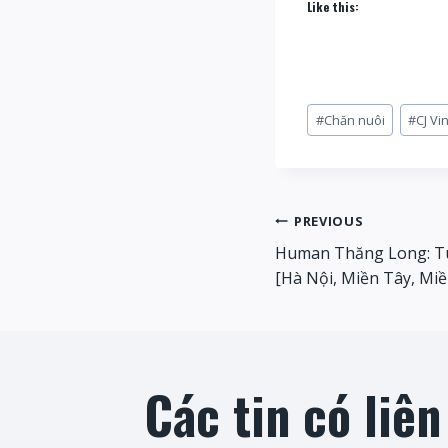
Like this:
Post
#
Chăn nuôi
#
CJ Vi
Tags:
Post
PREVIOUS
Human Thăng Long: T
navigati
[Hà Nội, Miền Tây, Mi
Các tin có liê