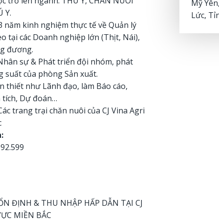
học trở lên ngành: THÚ Y, CHĂN NUÔI
Mỹ Yên
 Y.
Lức, Tỉ
 03 năm kinh nghiệm thực tế về Quản lý
 tại các Doanh nghiệp lớn (Thịt, Nái),
ơng đương.
Nhân sự & Phát triển đội nhóm, phát
g suất của phòng Sản xuất.
ần thiết như Lãnh đạo, làm Báo cáo,
 tích, Dự đoán…
Các trang trại chăn nuôi của CJ Vina Agri
c
:
092.599
 ỔN ĐỊNH & THU NHẬP HẤP DẪN TẠI CJ
VỰC MIỀN BẮC