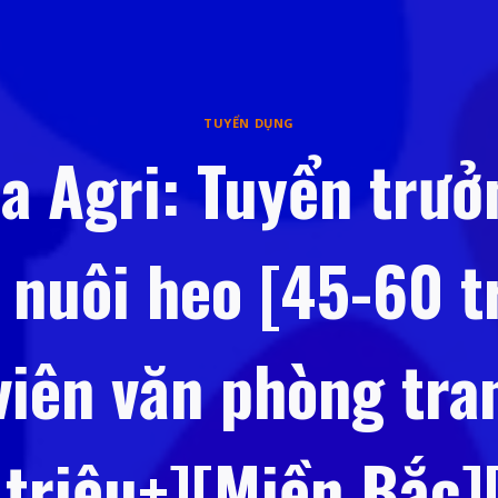
TUYỂN DỤNG
na Agri: Tuyển trưở
 nuôi heo [45-60 tr
viên văn phòng tran
 triệu+][Miền Bắc