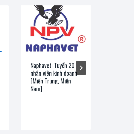
Naphavet: Tuyển 20
Vĩnh Phát
nhân viên kinh doanh
Tuyển nhâ
[Miền Trung, Miền
tác viên 
Nam]
[Miền Tru