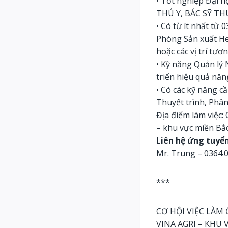
• Tốt nghiệp Đại 
THÚ Y, BÁC SỸ THÚ
• Có từ ít nhất từ
Phòng Sản xuất Heo
hoặc các vị trí tư
• Kỹ năng Quản lý 
triển hiệu quả năn
• Có các kỹ năng c
Thuyết trình, Phân
Địa điểm làm việc: 
– khu vực miền Bắ
Liên hệ ứng tuyển
Mr. Trung – 0364.
***
CƠ HỘI VIỆC LÀM
VINA AGRI – KHU 