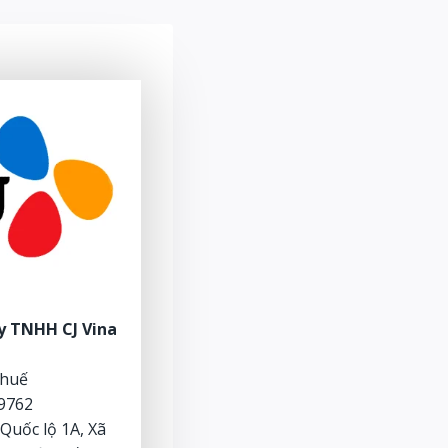
y TNHH CJ Vina
thuế
9762
 Quốc lộ 1A, Xã