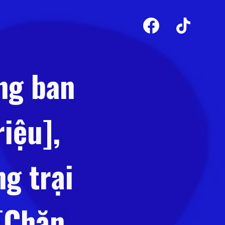
ng ban
iệu],
g trại
][Chăn