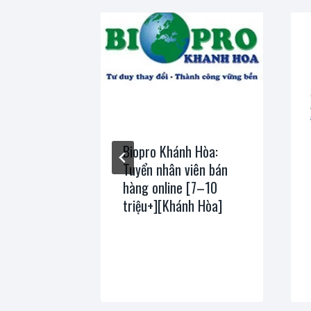
ển nhân
Biopro Khánh Hòa:
 – kinh
Tuyển nhân viên bán
 thủy sản
hàng online [7–10
y Ninh,
triệu+][Khánh Hòa]