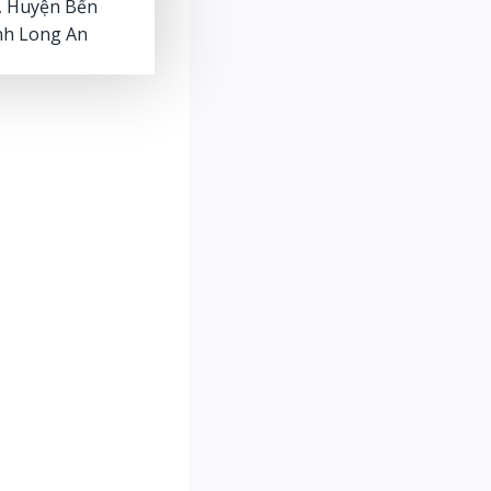
, Huyện Bến
nh Long An