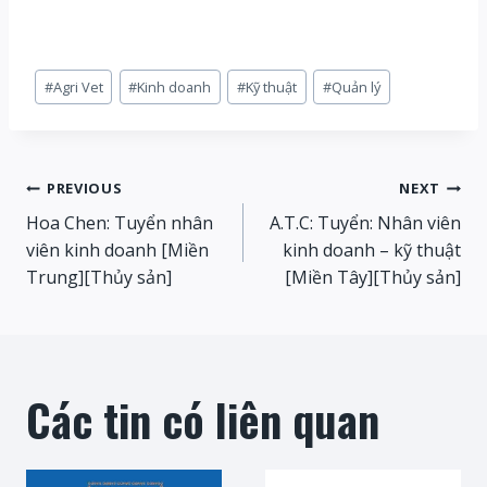
Post
#
Agri Vet
#
Kinh doanh
#
Kỹ thuật
#
Quản lý
Tags:
Post
PREVIOUS
NEXT
Hoa Chen: Tuyển nhân
A.T.C: Tuyển: Nhân viên
navigation
viên kinh doanh [Miền
kinh doanh – kỹ thuật
Trung][Thủy sản]
[Miền Tây][Thủy sản]
Các tin có liên quan