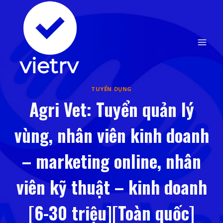
Skip
to
content
TUYỂN DỤNG
Agri Vet: Tuyển quản lý
vùng, nhân viên kinh doanh
– marketing online, nhân
viên kỹ thuật – kinh doanh
[6-30 triệu][Toàn quốc]